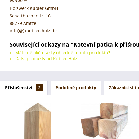
Výrobce:
Holzwerk Kübler GmbH
Schattbucherstr. 16
88279 Amtzell
info(@)kuebler-holz.de
Související odkazy na "Kotevní patka k přišro
Máte nějaké otázky ohledně tohoto produktu?
Další produkty od Kübler Holz
Příslušenství
2
Podobné produkty
Zákazníci si t