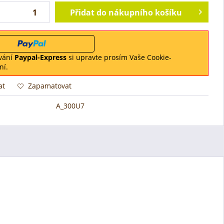
Přidat do nákupního košíku
vání
Paypal-Express
si upravte prosím Vaše Cookie-
ní.
at
Zapamatovat
A_300U7