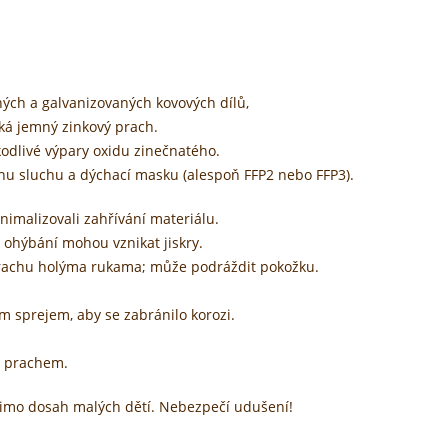
aných a galvanizovaných kovových dílů,
iká jemný zinkový prach.
kodlivé výpary oxidu zinečnatého.
anu sluchu a dýchací masku (alespoň FFP2 nebo FFP3).
inimalizovali zahřívání materiálu.
 ohýbání mohou vznikat jiskry.
 prachu holýma rukama; může podráždit pokožku.
 sprejem, aby se zabránilo korozi.
m prachem.
 mimo dosah malých dětí. Nebezpečí udušení!