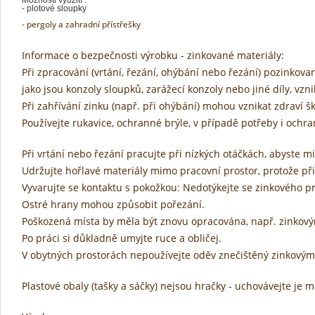
- plotové sloupky
- pergoly a zahradní přístřešky
Informace o bezpečnosti výrobku - zinkované materiály:
Při zpracování (vrtání, řezání, ohýbání nebo řezání) pozinkov
jako jsou konzoly sloupků, zarážecí konzoly nebo jiné díly, vzn
Při zahřívání zinku (např. při ohýbání) mohou vznikat zdraví š
Používejte rukavice, ochranné brýle, v případě potřeby i ochr
Při vrtání nebo řezání pracujte při nízkých otáčkách, abyste m
Udržujte hořlavé materiály mimo pracovní prostor, protože při
Vyvarujte se kontaktu s pokožkou: Nedotýkejte se zinkového
Ostré hrany mohou způsobit pořezání.
Poškozená místa by měla být znovu opracována, např. zinkovým
Po práci si důkladně umyjte ruce a obličej.
V obytných prostorách nepoužívejte oděv znečištěný zinkový
Plastové obaly (tašky a sáčky) nejsou hračky - uchovávejte je