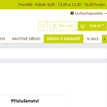
Pondělí - Pátek: 8.00 - 12.00 a 12.30 - 16.00 hodin
Služby/Nápověda
Můj účet
0,00 Kč *
ASY
AKÁTOVÉ DŘEVO
DŘEVO V ZAHRADĚ
% SALE

Příslušenství