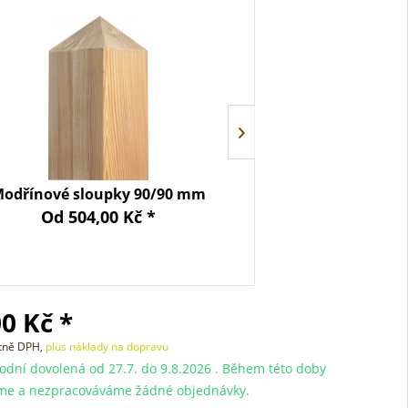
odřínové sloupky 90/90 mm
Sloupky z jehlič
Od 504,00 Kč *
Od 171
0 Kč *
etně DPH,
plus náklady na dopravu
dní dovolená od 27.7. do 9.8.2026 . Během této doby
me a nezpracováváme žádné objednávky.