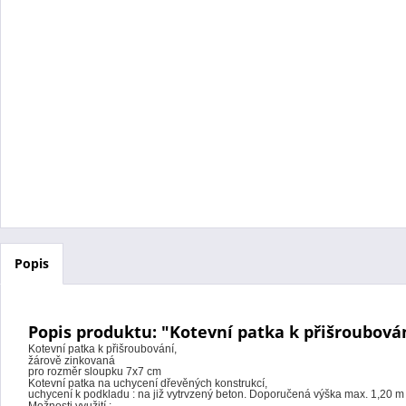
Popis
Popis produktu: "Kotevní patka k přišroubová
Kotevní patka k přišroubování,
žárově zinkovaná
pro rozměr sloupku 7x7 cm
Kotevní patka na uchycení dřevěných konstrukcí,
uchycení k podkladu : na již vytrvzený beton. Doporučená výška max. 1,20 m
Možnosti využití :