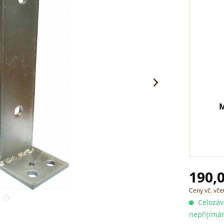
M
190,0
Ceny vč. vč
Celozávo
nepřijímá