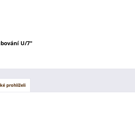
ubování U/7"
aké prohlíželi