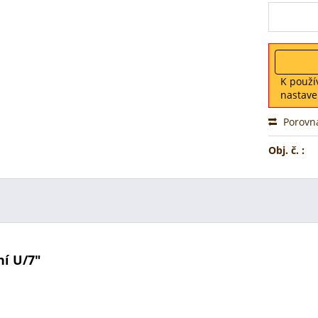
K použí
nastave
Porovn
Obj. č. :
ní U/7"