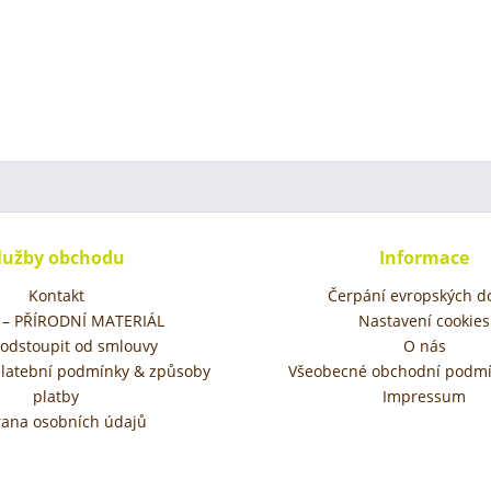
lužby obchodu
Informace
Kontakt
Čerpání evropských do
– PŘÍRODNÍ MATERIÁL
Nastavení cookies
 odstoupit od smlouvy
O nás
platební podmínky & způsoby
Všeobecné obchodní podmí
platby
Impressum
ana osobních údajů