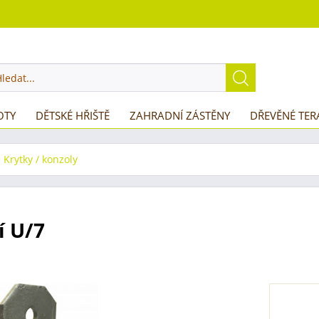
OTY
DĚTSKÉ HŘIŠTĚ
ZAHRADNÍ ZÁSTĚNY
DŘEVĚNÉ TER
Krytky / konzoly
í U/7