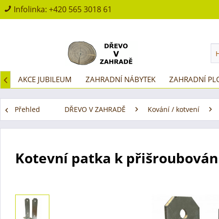
Infolinka:
+420 565 3018 61
D
AKCE JUBILEUM
ZAHRADNÍ NÁBYTEK
ZAHRADNÍ PL

Přehled
DŘEVO V ZAHRADĚ
Kování / kotvení
Kotevní patka k přišroubován