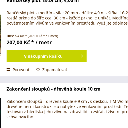
Rančérský plot 18-24 cm, 4,00 m
Rančérský plot - modřín - síla: 20 mm - délka: 4,0 m - šířka: 16
rostlá prkna do šíře cca. 30 cm - každé prkno je unikát. Modří
povětrnostním vlivům ve venkovním prostředí. Využijte odolnost
Obsah
4 metr
(207,00 Kč * / 1 metr)
207,00 Kč * / metr
V
nákupním košíku
Porovnat
Zapamatovat
Zakončení sloupků - dřevěná koule 10 cm
Zakončení sloupků - dřevěná koule ø 9 cm , s deskou. TIM Wolman
dřevěné herní konstrukce a nábytek ve venkovním prostředí. T
testován z hlediska jeho vlivu na zdraví lidí a zvířat, i životní
schvalovacího...