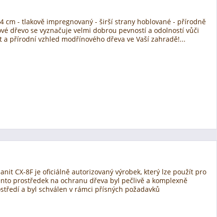
-24 cm - tlakově impregnovaný - širší strany hoblované - přírodně
nové dřevo se vyznačuje velmi dobrou pevností a odolností vůči
 a přírodní vzhled modřínového dřeva ve Vaší zahradě!...
it CX-8F je oficiálně autorizovaný výrobek, který lze použít pro
ento prostředek na ochranu dřeva byl pečlivě a komplexně
 prostředí a byl schválen v rámci přísných požadavků