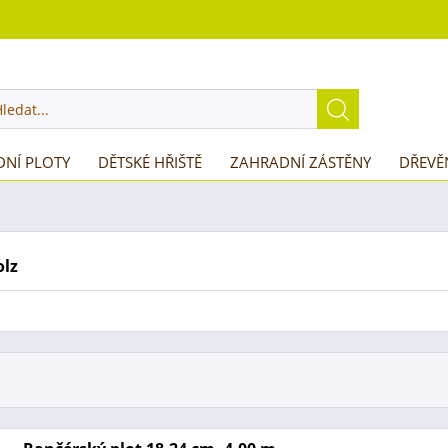
NÍ PLOTY
DĚTSKÉ HŘIŠTĚ
ZAHRADNÍ ZÁSTĚNY
DŘEVĚ
olz