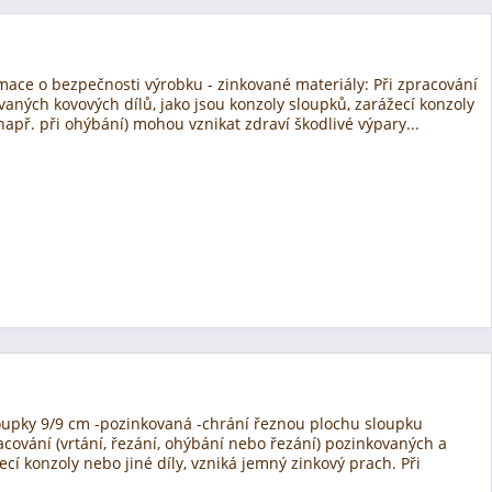
ace o bezpečnosti výrobku - zinkované materiály: Při zpracování
vaných kovových dílů, jako jsou konzoly sloupků, zarážecí konzoly
(např. při ohýbání) mohou vznikat zdraví škodlivé výpary...
oupky 9/9 cm -pozinkovaná -chrání řeznou plochu sloupku
acování (vrtání, řezání, ohýbání nebo řezání) pozinkovaných a
cí konzoly nebo jiné díly, vzniká jemný zinkový prach. Při