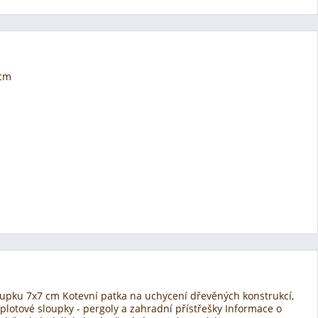
9cm
oupku 7x7 cm Kotevní patka na uchycení dřevěných konstrukcí,
 plotové sloupky - pergoly a zahradní přístřešky Informace o