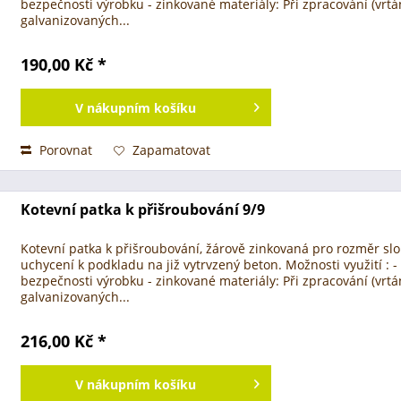
bezpečnosti výrobku - zinkované materiály: Při zpracování (vrtá
galvanizovaných...
190,00 Kč *
V
nákupním košíku
Porovnat
Zapamatovat
Kotevní patka k přišroubování 9/9
Kotevní patka k přišroubování, žárově zinkovaná pro rozměr sl
uchycení k podkladu na již vytrvzený beton. Možnosti využití : -
bezpečnosti výrobku - zinkované materiály: Při zpracování (vrtá
galvanizovaných...
216,00 Kč *
V
nákupním košíku