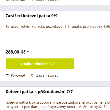
Zarážecí kotevní patka 9/9
Zarážecí kotvící konzola, pozinkovaná, hranatá, pro sloupek 9x
288,00 Kč *
V
nákupním košíku
Porovnat
Zapamatovat
Kotevní patka k přišroubování 7/7
Kotevní patka k přišroubování, žárově zinkovaná pro rozměr sl
uchycení k podkladu na již vytrvzený beton. Možnosti využití : -