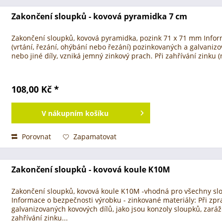
Zakončení sloupků - kovová pyramidka 7 cm
Zakončení sloupků, kovová pyramidka, pozink 71 x 71 mm Inform
(vrtání, řezání, ohýbání nebo řezání) pozinkovaných a galvanizo
nebo jiné díly, vzniká jemný zinkový prach. Při zahřívání zinku 
108,00 Kč *
V
nákupním košíku
Porovnat
Zapamatovat
Zakončení sloupků - kovová koule K10M
Zakončení sloupků, kovová koule K10M -vhodná pro všechny sl
Informace o bezpečnosti výrobku - zinkované materiály: Při zpr
galvanizovaných kovových dílů, jako jsou konzoly sloupků, zaráže
zahřívání zinku...