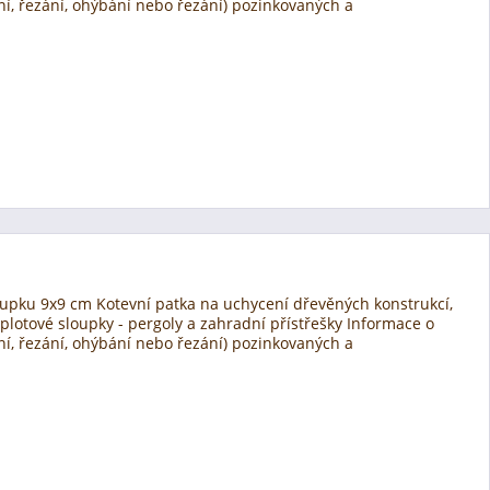
ní, řezání, ohýbání nebo řezání) pozinkovaných a
oupku 9x9 cm Kotevní patka na uchycení dřevěných konstrukcí,
 plotové sloupky - pergoly a zahradní přístřešky Informace o
ní, řezání, ohýbání nebo řezání) pozinkovaných a