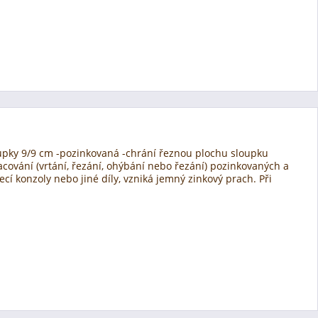
upky 9/9 cm -pozinkovaná -chrání řeznou plochu sloupku
acování (vrtání, řezání, ohýbání nebo řezání) pozinkovaných a
cí konzoly nebo jiné díly, vzniká jemný zinkový prach. Při