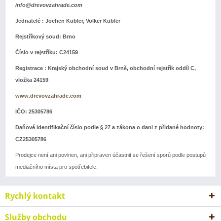
info@drevovzahrade.com
Jednatelé : Jochen Kübler, Volker Kübler
Rejstříkový soud: Brno
Číslo v rejstříku: C24159
Registrace : Krajský obchodní soud v Brně, obchodní rejstřík oddíl C,
vložka 24159
www.drevovzahrade.com
IČO: 25305786
Daňové identifikační číslo podle § 27 a zákona o dani z přidané hodnoty:
CZ25305786
Prodejce není ani povinen, ani připraven účastnit se řešení sporů podle postupů
mediačního místa pro spotřebitele.
Rychlý kontakt
Služby obchodu