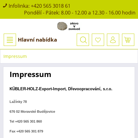
Infolinka:
+420 565 3018 61
Pondělí - Pátek: 8.00 - 12.00 a 12.30 - 16.00 hodin
Hlavní nabídka
Impressum
Impressum
KÜBLER-HOLZ-Export-Import, Dřevoopracování
, s.r.o.
Lažínky 78
676 02 Moravské Budějovice
Tel +420 565 301 860
Fax +420 565 301 879