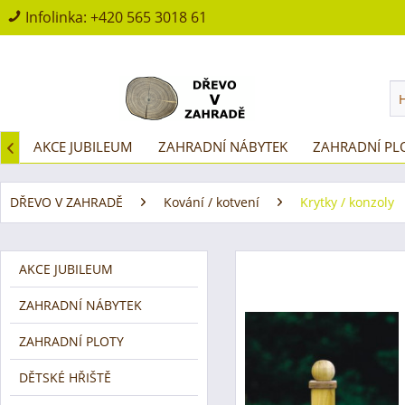
Infolinka:
+420 565 3018 61
D
AKCE JUBILEUM
ZAHRADNÍ NÁBYTEK
ZAHRADNÍ PL

DŘEVO V ZAHRADĚ
Kování / kotvení
Krytky / konzoly
AKCE JUBILEUM
ZAHRADNÍ NÁBYTEK
ZAHRADNÍ PLOTY
DĚTSKÉ HŘIŠTĚ