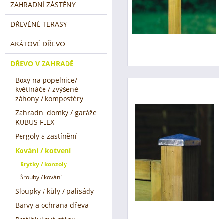
ZAHRADNÍ ZÁSTĚNY
DŘEVĚNÉ TERASY
AKÁTOVÉ DŘEVO
DŘEVO V ZAHRADĚ
Boxy na popelnice/
květináče / zvýšené
záhony / kompostéry
Zahradní domky / garáže
KUBUS FLEX
Pergoly a zastínění
Kování / kotvení
Krytky / konzoly
Šrouby / kování
Sloupky / kůly / palisády
Barvy a ochrana dřeva