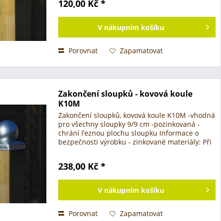
120,00 Kč *
V
nákupním košíku
Porovnat
Zapamatovat
Zakončení sloupků - kovová koule
K10M
Zakončení sloupků, kovová koule K10M -vhodná
pro všechny sloupky 9/9 cm -pozinkovaná -
chrání řeznou plochu sloupku Informace o
bezpečnosti výrobku - zinkované materiály: Při
zpracování (vrtání, řezání, ohýbání nebo řezání)
pozinkovaných...
238,00 Kč *
V
nákupním košíku
Porovnat
Zapamatovat