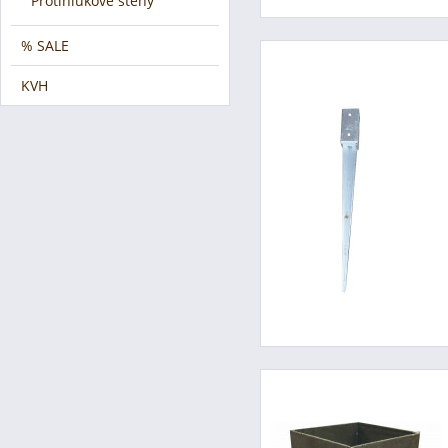
Protihlukové stěny
% SALE
KVH