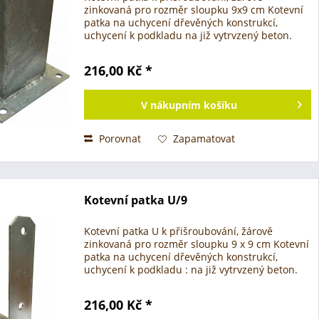
zinkovaná pro rozměr sloupku 9x9 cm Kotevní
patka na uchycení dřevěných konstrukcí,
uchycení k podkladu na již vytrvzený beton.
Možnosti využití : - plotové sloupky - pergoly a
zahradní přístřešky...
216,00 Kč *
V
nákupním košíku
Porovnat
Zapamatovat
Kotevní patka U/9
Kotevní patka U k přišroubování, žárově
zinkovaná pro rozměr sloupku 9 x 9 cm Kotevní
patka na uchycení dřevěných konstrukcí,
uchycení k podkladu : na již vytrvzený beton.
Možnosti využití : - plotové sloupky - pergoly a
zahradní...
216,00 Kč *