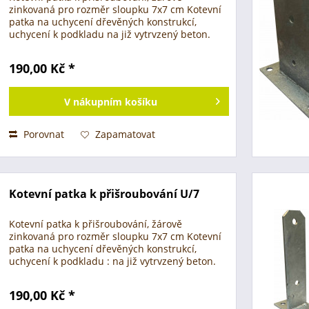
zinkovaná pro rozměr sloupku 7x7 cm Kotevní
patka na uchycení dřevěných konstrukcí,
uchycení k podkladu na již vytrvzený beton.
Možnosti využití : - plotové sloupky - pergoly a
zahradní přístřešky...
190,00 Kč *
V
nákupním košíku
Porovnat
Zapamatovat
Kotevní patka k přišroubování U/7
Kotevní patka k přišroubování, žárově
zinkovaná pro rozměr sloupku 7x7 cm Kotevní
patka na uchycení dřevěných konstrukcí,
uchycení k podkladu : na již vytrvzený beton.
Doporučená výška max. 1,20 m Možnosti využití
: - plotové sloupky -...
190,00 Kč *