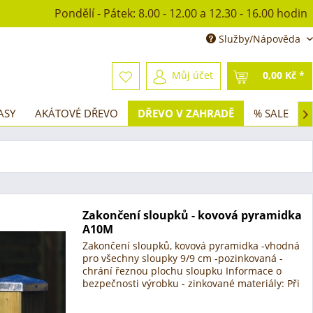
Pondělí - Pátek: 8.00 - 12.00 a 12.30 - 16.00 hodin
Služby/Nápověda
Můj účet
0,00 Kč *
ASY
AKÁTOVÉ DŘEVO
DŘEVO V ZAHRADĚ
% SALE

Zakončení sloupků - kovová pyramidka
A10M
Zakončení sloupků, kovová pyramidka -vhodná
pro všechny sloupky 9/9 cm -pozinkovaná -
chrání řeznou plochu sloupku Informace o
bezpečnosti výrobku - zinkované materiály: Při
zpracování (vrtání, řezání, ohýbání nebo řezání)
pozinkovaných a...