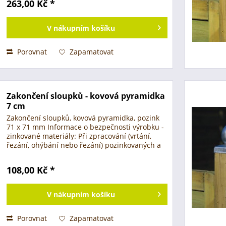
263,00 Kč *
V
nákupním košíku
Porovnat
Zapamatovat
Zakončení sloupků - kovová pyramidka
7 cm
Zakončení sloupků, kovová pyramidka, pozink
71 x 71 mm Informace o bezpečnosti výrobku -
zinkované materiály: Při zpracování (vrtání,
řezání, ohýbání nebo řezání) pozinkovaných a
galvanizovaných kovových dílů, jako jsou
konzoly sloupků,...
108,00 Kč *
V
nákupním košíku
Porovnat
Zapamatovat