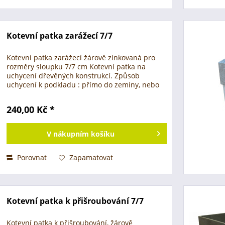
Kotevní patka zarážecí 7/7
Kotevní patka zarážecí žárově zinkovaná pro
rozměry sloupku 7/7 cm Kotevní patka na
uchycení dřevěných konstrukcí. Způsob
uchycení k podkladu : přímo do zeminy, nebo
do betonu Možnosti využití : - plotové sloupky,
ohrady - pergoly a...
240,00 Kč *
V
nákupním košíku
Porovnat
Zapamatovat
Kotevní patka k přišroubování 7/7
Kotevní patka k přišroubování, žárově