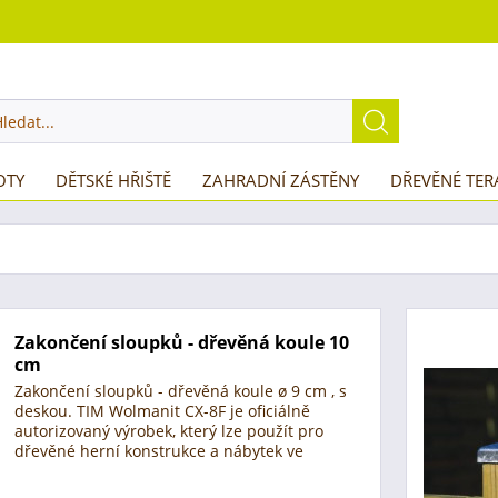
OTY
DĚTSKÉ HŘIŠTĚ
ZAHRADNÍ ZÁSTĚNY
DŘEVĚNÉ TER
Zakončení sloupků - dřevěná koule 10
cm
Zakončení sloupků - dřevěná koule ø 9 cm , s
deskou. TIM Wolmanit CX-8F je oficiálně
autorizovaný výrobek, který lze použít pro
dřevěné herní konstrukce a nábytek ve
venkovním prostředí. Tento prostředek na
ochranu dřeva byl pečlivě a...