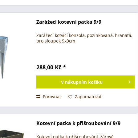
Zarážecí kotevní patka 9/9
Zarážecí kotvící konzola, pozinkovaná, hranatá,
pro sloupek 9x9cm
288,00 Kč *
V
nákupním košíku
Porovnat
Zapamatovat
Kotevní patka k přišroubování 9/9
Kotevní patka k přišroubování, žárově