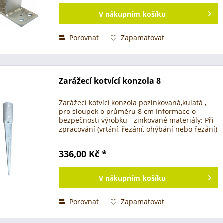
V
nákupním košíku
Porovnat
Zapamatovat
Zarážecí kotvící konzola 8
Zarážecí kotvící konzola pozinkovaná,kulatá ,
pro sloupek o průměru 8 cm Informace o
bezpečnosti výrobku - zinkované materiály: Při
zpracování (vrtání, řezání, ohýbání nebo řezání)
pozinkovaných a galvanizovaných kovových
dílů, jako jsou...
336,00 Kč *
V
nákupním košíku
Porovnat
Zapamatovat