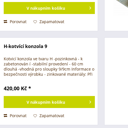
V
nákupním košíku
Porovnat
Zapamatovat
H-kotvící konzola 9
Kotvicí konzola ve tvaru H -pozinkovná - k
zabetonován í -stabilní provedení - 60 cm
dlouhá -vhodná pro sloupky 9/9cm Informace o
bezpečnosti výrobku - zinkované materiály: Při
zpracování (vrtání, řezání, ohýbání nebo
řezání)...
420,00 Kč *
V
nákupním košíku
Porovnat
Zapamatovat