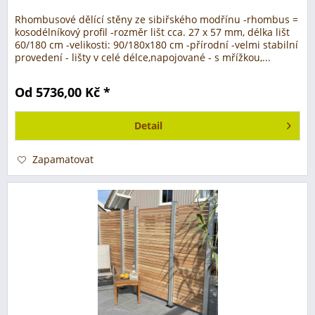
Rhombusové dělící stěny ze sibiřského modřínu -rhombus =
kosodélníkový profil -rozměr lišt cca. 27 x 57 mm, délka lišt
60/180 cm -velikosti: 90/180x180 cm -přírodní -velmi stabilní
provedení - lišty v celé délce,napojované - s mřížkou,...
Od 5736,00 Kč *
Detail
Zapamatovat