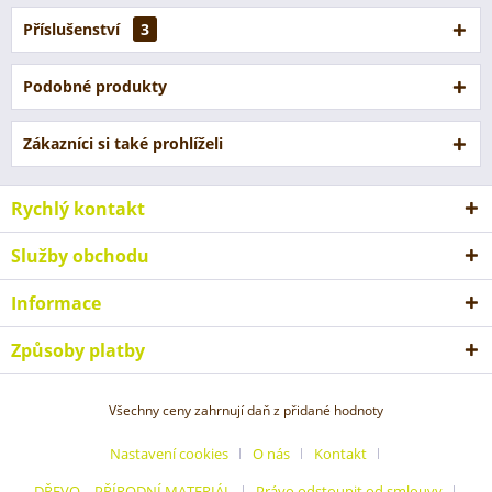
Příslušenství
3
Podobné produkty
Zákazníci si také prohlíželi
Rychlý kontakt
Služby obchodu
Informace
Způsoby platby
Všechny ceny zahrnují daň z přidané hodnoty
Nastavení cookies
O nás
Kontakt
DŘEVO – PŘÍRODNÍ MATERIÁL
Právo odstoupit od smlouvy