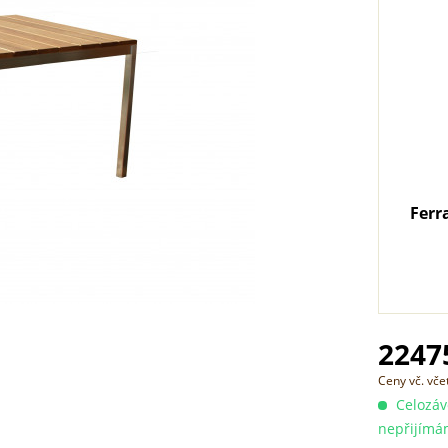
Ferr
22475
Ceny vč. vč
Celozávo
nepřijímá