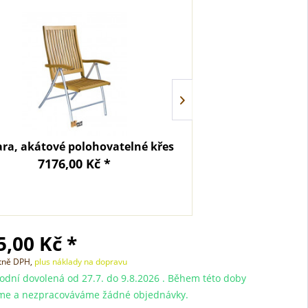
ara, akátové polohovatelné křeslo
Křeslo Ferrara b
7176,00 Kč *
5954,
,00 Kč *
etně DPH,
plus náklady na dopravu
dní dovolená od 27.7. do 9.8.2026 . Během této doby
me a nezpracováváme žádné objednávky.