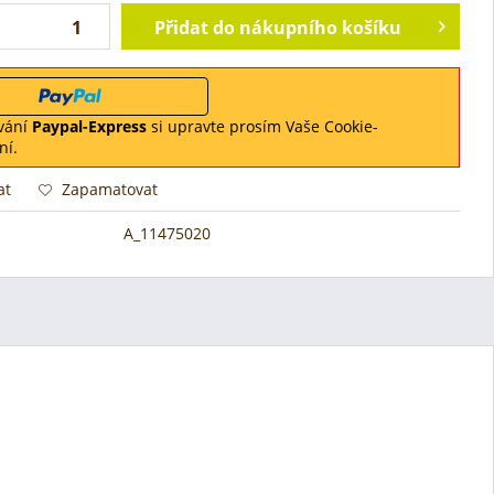
Přidat do nákupního košíku
vání
Paypal-Express
si upravte prosím Vaše Cookie-
ní.
at
Zapamatovat
A_11475020