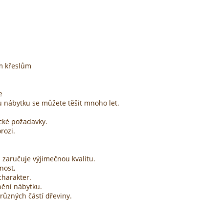
ím křeslům
e
 nábytku se můžete těšit mnoho let.
cké požadavky.
rozi.
zaručuje výjimečnou kvalitu.
nost,
charakter.
ění nábytku.
různých částí dřeviny.