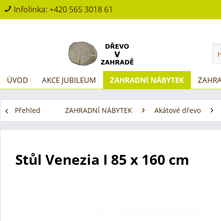
Infolinka:
+420 565 3018 61
ÚVOD
AKCE JUBILEUM
ZAHRADNÍ NÁBYTEK
ZAHRA
Přehled
ZAHRADNÍ NÁBYTEK
Akátové dřevo
Stůl Venezia I 85 x 160 cm