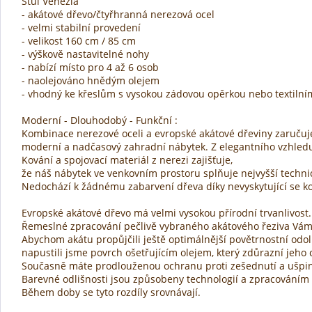
Stůl Venezia
- akátové dřevo/čtyřhranná nerezová ocel
- velmi stabilní provedení
- velikost 160 cm / 85 cm
- výškově nastavitelné nohy
- nabízí místo pro 4 až 6 osob
- naolejováno hnědým olejem
- vhodný ke křeslům s vysokou zádovou opěrkou nebo textiln
Moderní - Dlouhodobý - Funkční :
Kombinace nerezové oceli a evropské akátové dřeviny zaručuj
moderní a nadčasový zahradní nábytek. Z elegantního vzhledu
Kování a spojovací materiál z nerezi zajišťuje,
že náš nábytek ve venkovním prostoru splňuje nejvyšší techni
Nedochází k žádnému zabarvení dřeva díky nevyskytující se ko
Evropské akátové dřevo má velmi vysokou přírodní trvanlivost.
Řemeslné zpracování pečlivě vybraného akátového řeziva Vám 
Abychom akátu propůjčili ještě optimálnější povětrnostní odol
napustili jsme povrch ošetřujícím olejem, který zdůrazní jeho 
Současně máte prodlouženou ochranu proti zešednutí a ušpin
Barevné odlišnosti jsou způsobeny technologií a zpracováním 
Během doby se tyto rozdíly srovnávají.