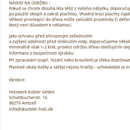
NÁVOD NA ÚDRŽBU :
Pokud se chcete dlouhá léta těšit z Vašeho nábytku, doporuč
po použití sklopit a zakrýt plachtou. Vhodné krycí plachty naj
Vlhkost pronikající do dřeva může způsobit prasklinky či defo
který není důvodem k reklamaci.
Jako ochranu před přirozeným zešednutím
a zvýšení odolnosti před vniknutím vody, doporučujeme několik
minimálně však 1-2 krát, provést údržbu dřevo ošetřujícím ole
Informace o bezpečnosti výrobku:
Při zpracování (např. řezání nebo broušení) je třeba dodržovat
Plastové obaly (tašky a sáčky) nejsou hračky - uchovávejte je
Výrobce:
Holzwerk Kübler GmbH
Schattbucherstr. 16
88279 Amtzell
info(@)kuebler-holz.de