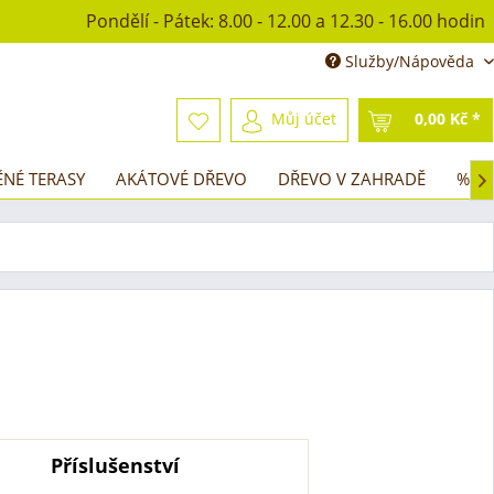
Pondělí - Pátek: 8.00 - 12.00 a 12.30 - 16.00 hodin
Služby/Nápověda
Můj účet
0,00 Kč *
ĚNÉ TERASY
AKÁTOVÉ DŘEVO
DŘEVO V ZAHRADĚ
% SA

Příslušenství