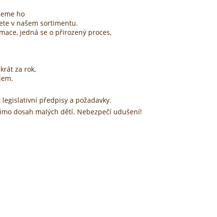
ujeme ho
dete v našem sortimentu.
rmace, jedná se o přirozený proces,
rát za rok,
jem.
 legislativní předpisy a požadavky.
 mimo dosah malých dětí. Nebezpečí udušení!