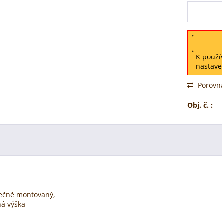
K použí
nastave
Porovn
Obj. č. :
stečně montovaný,
ná výška