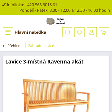
Infolinka:
+420 565 3018 61
Pondělí - Pátek: 8.00 - 12.00 a 12.30 - 16.00 hodin
Hlavní nabídka
Přehled
Zahradní lavice
Lavice 3-místná Ravenna akát