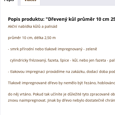
Popis produktu: "Dřevený kůl průměr 10 cm 25
Akční nabídka kůlů a palisád
průměr 10 cm, délka 2,50 m
- smrk přírodní nebo tlakově impregnovaný - zeleně
cylindricky frézovaný, fazeta, špice - kůl, nebo jen fazeta - pa
- tlakovou impregnaci provádíme na zakázku,
dodací doba pod
Tlakově impregnované dřevo by nemělo být řezáno, hoblován
do něj vrtáno.
Pokud tak učíníte je důležité t
yto zpracované ob
znovu naimpregnovat.
Jinak by dřevo nebylo dostatečně chrá