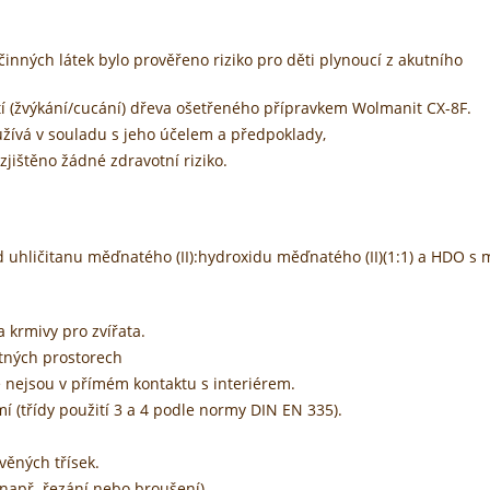
inných látek bylo prověřeno riziko pro děti plynoucí z akutního
tí (žvýkání/cucání) dřeva ošetřeného přípravkem Wolmanit CX-8F.
žívá v souladu s jeho účelem a předpoklady,
zjištěno žádné zdravotní riziko.
uhličitanu měďnatého (II):hydroxidu měďnatého (II)(1:1) a HDO s 
 krmivy pro zvířata.
ytných prostorech
 nejsou v přímém kontaktu s interiérem.
í (třídy použití 3 a 4 podle normy DIN EN 335).
věných třísek.
(např. řezání nebo broušení),