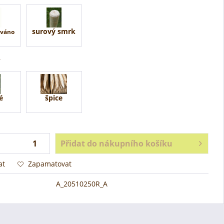
surový smrk
ováno
é
špice
Přidat do nákupního košíku
at
Zapamatovat
A_20510250R_A