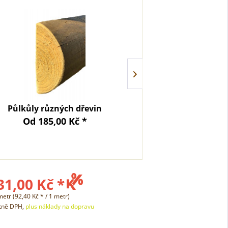
Půlkůly různých dřevin
Kůly ke str
Od 185,00 Kč *
Od 22
31,00 Kč *
metr (92,40 Kč * / 1 metr)
etně DPH,
plus náklady na dopravu