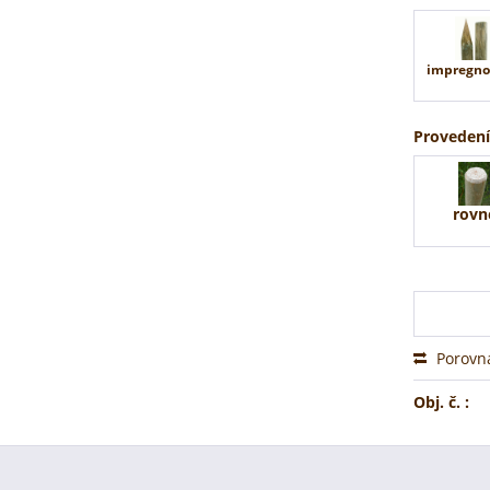
impregn
Provedení
rovn
Porovn
Obj. č. :