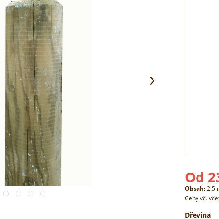
Od 2
Obsah:
2.5 
Ceny vč. vč
Dřevina