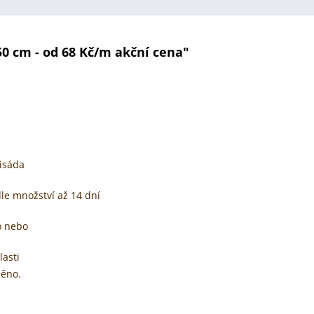
0 cm - od 68 Kč/m akční cena"
lisáda
le množství až 14 dní
o nebo
lasti
něno.