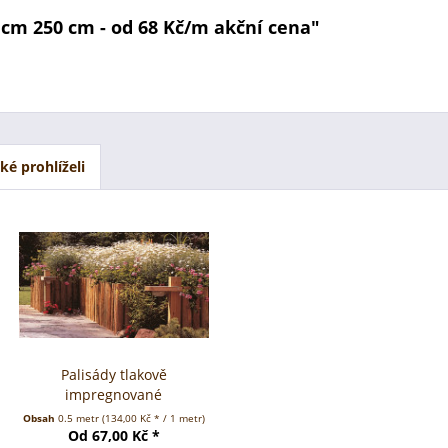
 cm 250 cm - od 68 Kč/m akční cena"
aké prohlíželi
Palisády tlakově
impregnované
Obsah
0.5 metr
(134,00 Kč * / 1 metr)
Od 67,00 Kč *