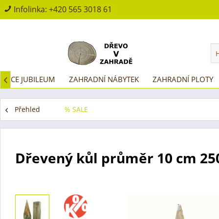
Infolinka:
+420 565 3018 61
AKCE JUBILEUM
ZAHRADNÍ NÁBYTEK
ZAHRADNÍ PLOTY

Přehled
% SALE
Dřevený kůl průměr 10 cm 250