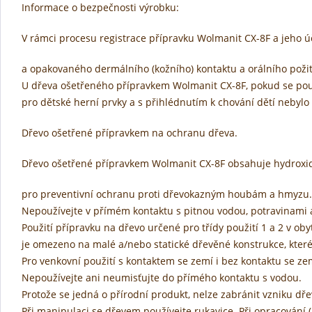
Informace o bezpečnosti výrobku:
V rámci procesu registrace přípravku Wolmanit CX-8F a jeho úč
a opakovaného dermálního (kožního) kontaktu a orálního poži
U dřeva ošetřeného přípravkem Wolmanit CX-8F, pokud se pou
pro dětské herní prvky a s přihlédnutím k chování dětí nebylo 
Dřevo ošetřené přípravkem na ochranu dřeva.
Dřevo ošetřené přípravkem Wolmanit CX-8F obsahuje hydroxid 
pro preventivní ochranu proti dřevokazným houbám a hmyzu.
Nepoužívejte v přímém kontaktu s pitnou vodou, potravinami a
Použití přípravku na dřevo určené pro třídy použití 1 a 2 v ob
je omezeno na malé a/nebo statické dřevěné konstrukce, které
Pro venkovní použití s kontaktem se zemí i bez kontaktu se zem
Nepoužívejte ani neumisťujte do přímého kontaktu s vodou.
Protože se jedná o přírodní produkt, nelze zabránit vzniku dře
Při manipulaci se dřevem používejte rukavice. Při opracování 