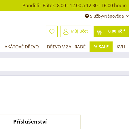
Pondělí - Pátek: 8.00 - 12.00 a 12.30 - 16.00 hodin
Služby/Nápověda
Můj účet
0,00 Kč *
AKÁTOVÉ DŘEVO
DŘEVO V ZAHRADĚ
% SALE
KVH
Příslušenství