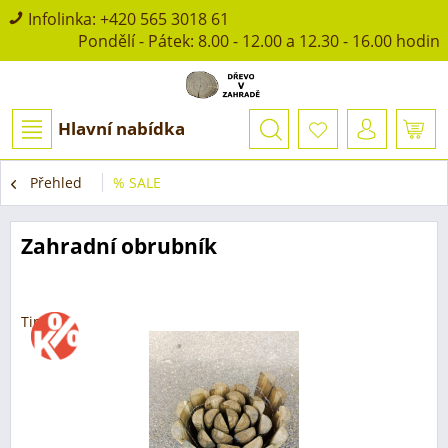
Infolinka:
+420 565 3018 61
Pondělí - Pátek: 8.00 - 12.00 a 12.30 - 16.00 hodin
Hlavní nabídka
Přehled
% SALE
Zahradní obrubník
Tip!