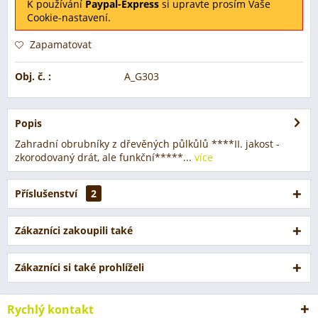
K používání
Paypal-Express
si upravte prosím Vaše
Cookie-nastavení.
Zapamatovat
Obj. č. :
A_G303
Popis
Zahradní obrubníky z dřevěných půlkůlů ****II. jakost -
zkorodovaný drát, ale funkční*****...
více
Příslušenství
2
Zákazníci zakoupili také
Zákazníci si také prohlíželi
Rychlý kontakt