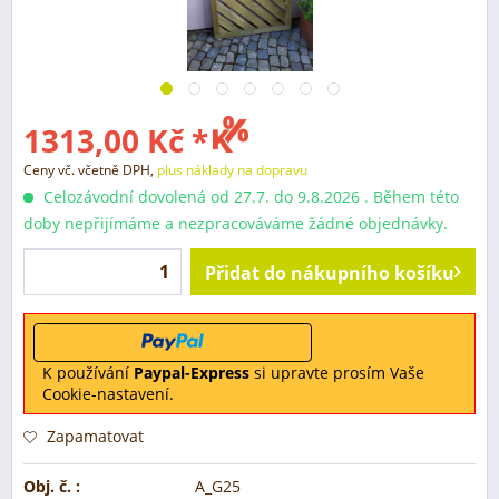
1313,00 Kč *
Ceny vč. včetně DPH,
plus náklady na dopravu
Celozávodní dovolená od 27.7. do 9.8.2026 . Během této
doby nepřijímáme a nezpracováváme žádné objednávky.
Přidat do nákupního košíku
K používání
Paypal-Express
si upravte prosím Vaše
Cookie-nastavení.
Zapamatovat
Obj. č. :
A_G25