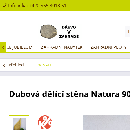
Infolinka:
+420 565 3018 61
AKCE JUBILEUM
ZAHRADNÍ NÁBYTEK
ZAHRADNÍ PLOTY

Přehled
% SALE
Dubová dělící stěna Natura 90