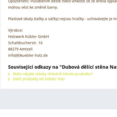
Upozornění: Působením deště nebo vlhkosti se ze dřeva vyplavu
mohou vést ke změně barvy.
Plastové obaly (tašky a sáčky) nejsou hračky - uchovávejte je
Výrobce:
Holzwerk Kübler GmbH
Schattbucherstr. 16
88279 Amtzell
info(@)kuebler-holz.de
Související odkazy na "Dubová dělící stěna Nat
Máte nějaké otázky ohledně tohoto produktu?
Další produkty od Kübler Holz