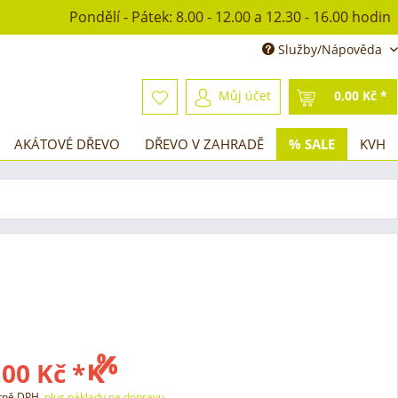
Pondělí - Pátek: 8.00 - 12.00 a 12.30 - 16.00 hodin
Služby/Nápověda
Můj účet
0,00 Kč *
AKÁTOVÉ DŘEVO
DŘEVO V ZAHRADĚ
% SALE
KVH
00 Kč *
etně DPH,
plus náklady na dopravu