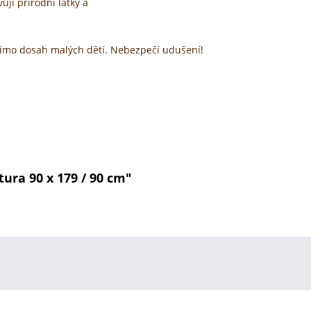
jí přírodní látky a
 mimo dosah malých dětí. Nebezpečí udušení!
ura 90 x 179 / 90 cm"