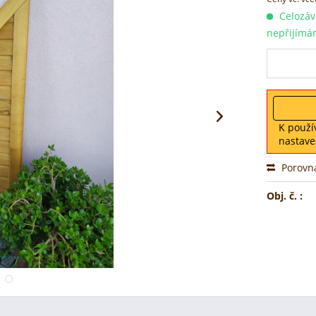
Celozávo
nepřijímá
K použí
nastave
Porovn
Obj. č. :