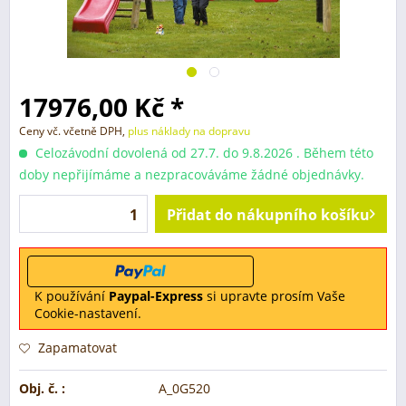
17976,00 Kč *
Ceny vč. včetně DPH,
plus náklady na dopravu
Celozávodní dovolená od 27.7. do 9.8.2026 . Během této
doby nepřijímáme a nezpracováváme žádné objednávky.
Přidat do nákupního košíku
K používání
Paypal-Express
si upravte prosím Vaše
Cookie-nastavení.
Zapamatovat
Obj. č. :
A_0G520