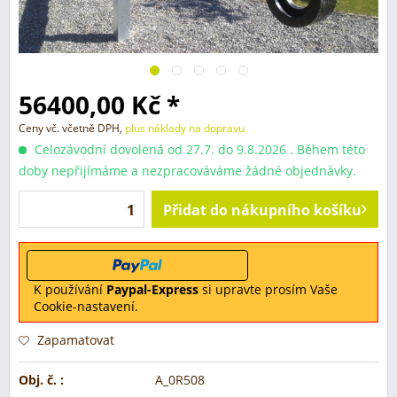
56400,00 Kč *
Ceny vč. včetně DPH,
plus náklady na dopravu
Celozávodní dovolená od 27.7. do 9.8.2026 . Během této
doby nepřijímáme a nezpracováváme žádné objednávky.
Přidat do nákupního košíku
K používání
Paypal-Express
si upravte prosím Vaše
Cookie-nastavení.
Zapamatovat
Obj. č. :
A_0R508