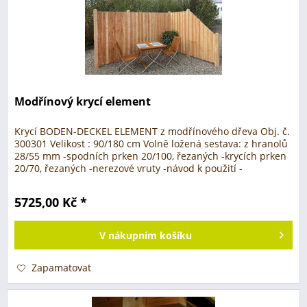
Modřínový krycí element
Krycí BODEN-DECKEL ELEMENT z modřínového dřeva Obj. č.
300301 Velikost : 90/180 cm Volně ložená sestava: z hranolů
28/55 mm -spodních prken 20/100, řezaných -krycích prken
20/70, řezaných -nerezové vruty -návod k použití -
přizpůsobivý k...
5725,00 Kč *
V
nákupním košíku
Zapamatovat