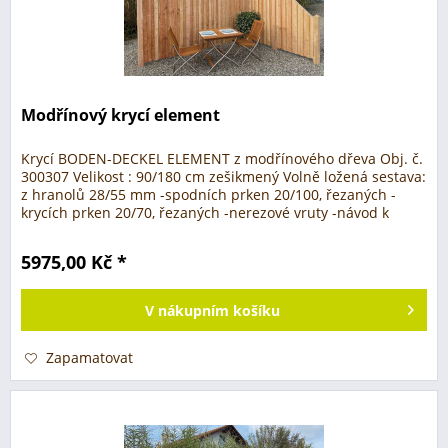
Modřínový krycí element
Krycí BODEN-DECKEL ELEMENT z modřínového dřeva Obj. č.
300307 Velikost : 90/180 cm zešikmený Volně ložená sestava:
z hranolů 28/55 mm -spodních prken 20/100, řezaných -
krycích prken 20/70, řezaných -nerezové vruty -návod k
použití...
5975,00 Kč *
V
nákupním košíku
Zapamatovat