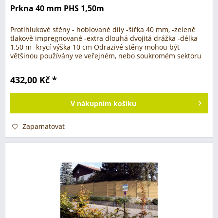
Prkna 40 mm PHS 1,50m
Protihlukové stěny - hoblované díly -šířka 40 mm, -zeleně
tlakově impregnované -extra dlouhá dvojitá drážka -délka
1,50 m -krycí výška 10 cm Odrazivé stěny mohou být
většinou používány ve veřejném, nebo soukromém sektoru
za předpokladu,...
432,00 Kč *
V
nákupním košíku
Zapamatovat