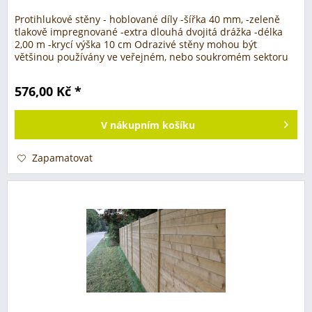
Protihlukové stěny - hoblované díly -šířka 40 mm, -zeleně
tlakově impregnované -extra dlouhá dvojitá drážka -délka
2,00 m -krycí výška 10 cm Odrazivé stěny mohou být
většinou používány ve veřejném, nebo soukromém sektoru
za předpokladu,...
576,00 Kč *
V
nákupním košíku
Zapamatovat