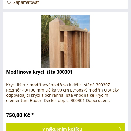
Zapamatovat
Modřínová krycí lišta 300301
Krycí lišta z modřínového dřeva k dělící stěně 300307
Rozměr 40/100 mm Délka 90 cm Evropský modřín Opticky
odpovídající krycí a ochranná lišta vhodná ke krycím
elementům Boden-Deckel obj. č. 300301 Doporučení:
Doporučujeme ošetřit povrch...
750,00 Kč *
V
nákupním košíku