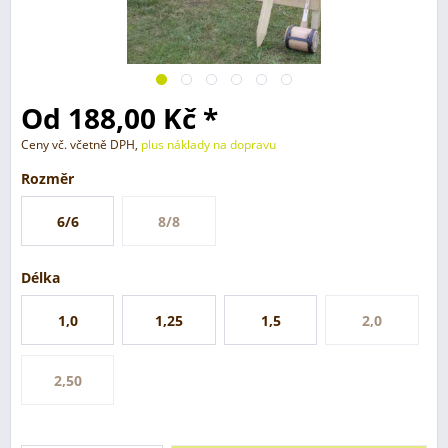
Od 188,00 Kč *
Ceny vč. včetně DPH,
plus náklady na dopravu
Rozměr
6/6
8/8
Délka
1,0
1,25
1,5
2,0
2,50