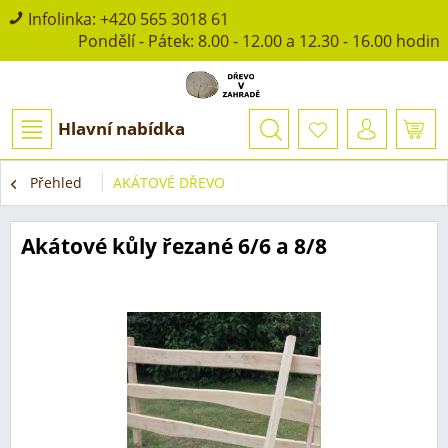
Infolinka:
+420 565 3018 61
Pondělí - Pátek: 8.00 - 12.00 a 12.30 - 16.00 hodin
Hlavní nabídka
Přehled
AKÁTOVÉ DŘEVO
Akátové kůly řezané 6/6 a 8/8